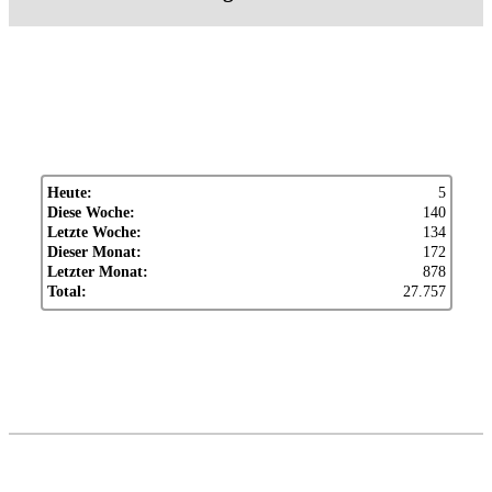
Heute:
5
Diese Woche:
140
Letzte Woche:
134
Dieser Monat:
172
Letzter Monat:
878
Total:
27.757